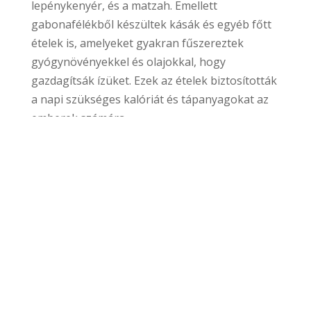
lepénykenyér, és a matzah. Emellett
gabonafélékből készültek kásák és egyéb főtt
ételek is, amelyeket gyakran fűszereztek
gyógynövényekkel és olajokkal, hogy
gazdagítsák ízüket. Ezek az ételek biztosították
a napi szükséges kalóriát és tápanyagokat az
emberek számára.
A bibliai korban tehát a gabonafélék nemcsak
az alapvető táplálkozás részét képezték,
hanem a gasztronómiai és kulturális élet
szerves részét is.
Mózes I. könyve 1:29
„És íme, nektek adok minden maghozó füvet az
egész föld színén, és minden fát, amelynek
maghozó gyümölcse van; ez legyen a ti
eledeltek.”