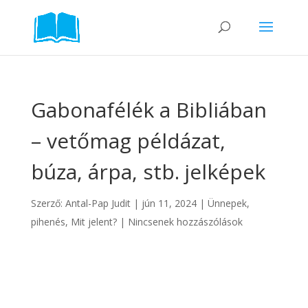
Gabonafélék a Bibliában
– vetőmag példázat,
búza, árpa, stb. jelképek
Szerző:
Antal-Pap Judit
|
jún 11, 2024
|
Ünnepek,
pihenés
,
Mit jelent?
|
Nincsenek hozzászólások