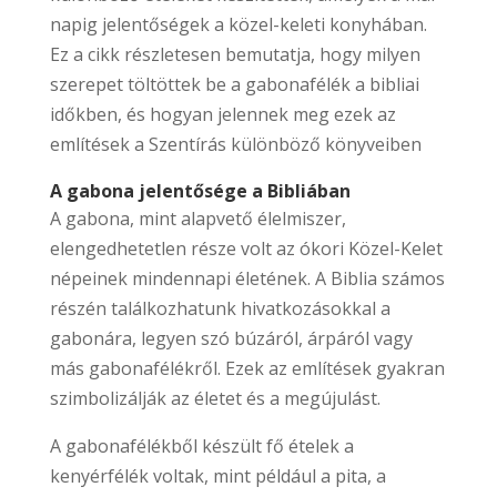
napig jelentőségek a közel-keleti konyhában.
Ez a cikk részletesen bemutatja, hogy milyen
szerepet töltöttek be a gabonafélék a bibliai
időkben, és hogyan jelennek meg ezek az
említések a Szentírás különböző könyveiben
A
gabona
jelentősége a Bibliában
A gabona, mint alapvető élelmiszer,
elengedhetetlen része volt az ókori Közel-Kelet
népeinek mindennapi életének. A Biblia számos
részén találkozhatunk hivatkozásokkal a
gabonára, legyen szó búzáról, árpáról vagy
más gabonafélékről. Ezek az említések gyakran
szimbolizálják az életet és a megújulást.
A gabonafélékből készült fő ételek a
kenyérfélék voltak, mint például a pita, a