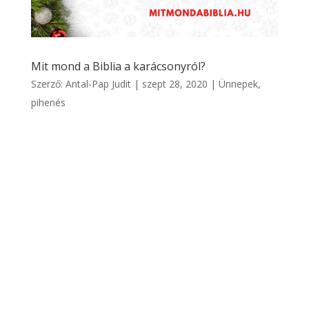
Mit mond a Biblia a karácsonyról?
Szerző:
Antal-Pap Judit
|
szept 28, 2020
|
Ünnepek,
pihenés
Karácsony közeledtével sokan keresnek
karácsonyi bibliai idézeteket, bibliai verseket
Jézus születésével kapcsolatosan. Ha viszont
alaposan tanulmányozzuk a Bibliát, nagyon
nehéz lesz összefüggéseket felfedezni az
olvasottak és aközött, amit Karácsonyként
élünk meg a...