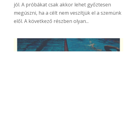
jól. A próbákat csak akkor lehet győztesen
megúszni, ha a célt nem veszítjük el a szemünk
elől. A következő részben olyan...
Mit mond a biblia az önfegyelemről? Mi köze