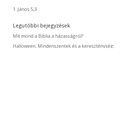
1. János 5,3
Legutóbbi bejegyzések
Mit mond a Biblia a házasságról?
Halloween, Mindenszentek és a kereszténység:
mit mond erről a Biblia?
Gabonafélék a Bibliában – vetőmag példázat,
búza, árpa, stb. jelképek
Az ásványok szerepe és jelentése a Bibliában
Mit mond a biblia az anyákról? Az anyák napja
szerepe
Kategóriák
A Biblia Könyvei